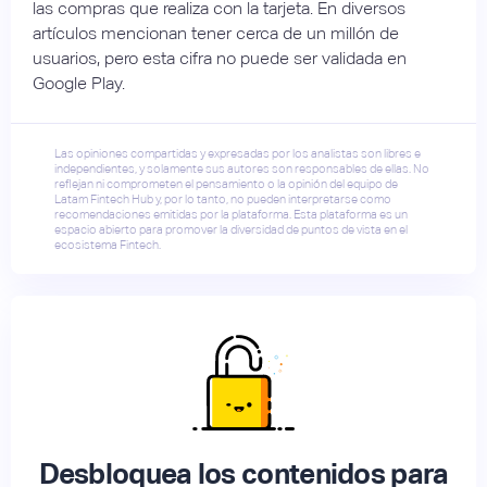
las compras que realiza con la tarjeta. En diversos
artículos mencionan tener cerca de un millón de
usuarios, pero esta cifra no puede ser validada en
Google Play.
Las opiniones compartidas y expresadas por los analistas son libres e
independientes, y solamente sus autores son responsables de ellas. No
reflejan ni comprometen el pensamiento o la opinión del equipo de
Latam Fintech Hub y, por lo tanto, no pueden interpretarse como
recomendaciones emitidas por la plataforma. Esta plataforma es un
espacio abierto para promover la diversidad de puntos de vista en el
ecosistema Fintech.
Desbloquea los contenidos para