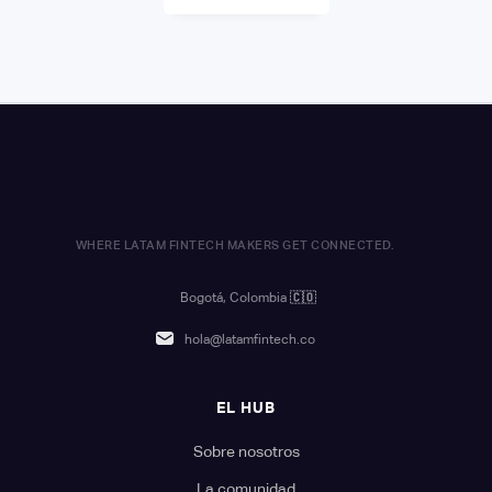
WHERE LATAM FINTECH MAKERS GET CONNECTED.
Bogotá, Colombia
🇨🇴
hola@latamfintech.co
EL HUB
Sobre nosotros
La comunidad