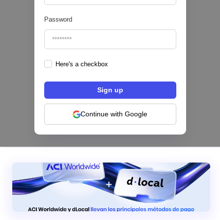
Password
Here's a checkbox
Los bancos se están dividiendo en dos
categorías frente a la IA | Mambu
Continue with Google
|
Mambu
August
6