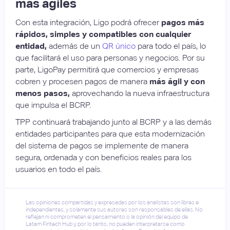
más ágiles
Con esta integración, Ligo podrá ofrecer
pagos más
rápidos, simples y compatibles con cualquier
entidad,
además de un
QR único
para todo el país, lo
que facilitará el uso para personas y negocios. Por su
parte, LigoPay permitirá que comercios y empresas
cobren y procesen pagos de manera
más ágil y con
menos pasos,
aprovechando la nueva infraestructura
que impulsa el BCRP.
TPP continuará trabajando junto al BCRP y a las demás
entidades participantes para que esta modernización
del sistema de pagos se implemente de manera
segura, ordenada y con beneficios reales para los
usuarios en todo el país.
Las opiniones compartidas y expresadas por los analistas son libres e
independientes, y solamente sus autores son responsables de ellas. No
reflejan ni comprometen el pensamiento o la opinión del equipo de
Latam Fintech Hub y, por lo tanto, no pueden interpretarse como