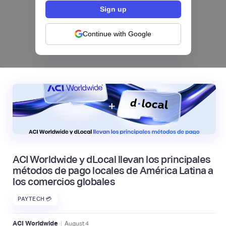
Los bancos se están dividiendo en dos
categorías frente a la IA | Mambu
Continue with Google
|
Mambu
August
6
ACI Worldwide y dLocal llevan los principales
métodos de pago locales de América Latina a
los comercios globales
PAYTECH 💳
|
ACI Worldwide
August
4