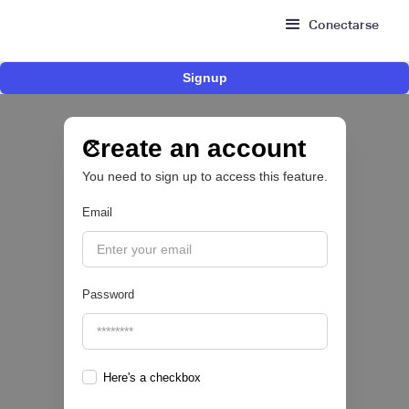
Conectarse
Signup
Risk Signals Tour Bogotá: las claves sobre
fraude, identidad e IA que marcarán el futuro
del sector financiero
Create an account
You need to sign up to access this feature.
Email
|
Sofía Neira Gómez
August
6
🔒
Password
Here's a checkbox