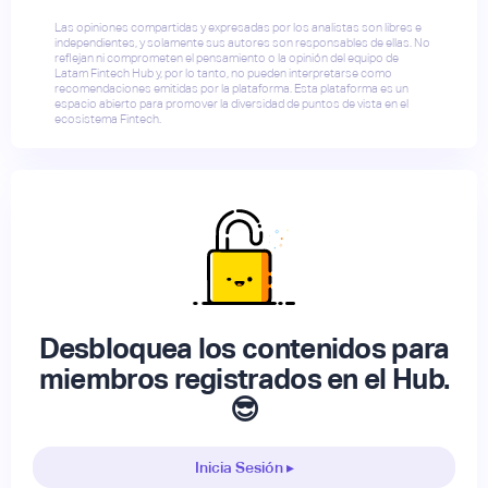
Las opiniones compartidas y expresadas por los analistas son libres e
independientes, y solamente sus autores son responsables de ellas. No
reflejan ni comprometen el pensamiento o la opinión del equipo de
Latam Fintech Hub y, por lo tanto, no pueden interpretarse como
recomendaciones emitidas por la plataforma. Esta plataforma es un
espacio abierto para promover la diversidad de puntos de vista en el
ecosistema Fintech.
Desbloquea los contenidos para
miembros registrados en el Hub.
😎
Inicia Sesión ▸