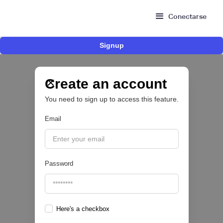
Conectarse
Signup
ACI Worldwide y dLocal llevan los principales
métodos de pago locales de América Latina a
los comercios globales
Create an account
You need to sign up to access this feature.
PAYTECH 💳
Email
|
ACI Worldwide
August
4
Password
Here's a checkbox