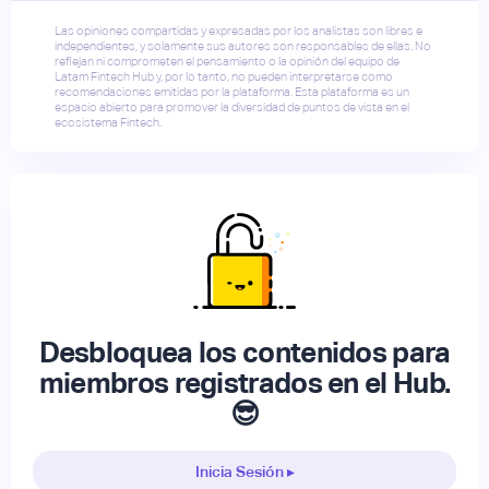
Las opiniones compartidas y expresadas por los analistas son libres e
independientes, y solamente sus autores son responsables de ellas. No
reflejan ni comprometen el pensamiento o la opinión del equipo de
Latam Fintech Hub y, por lo tanto, no pueden interpretarse como
recomendaciones emitidas por la plataforma. Esta plataforma es un
espacio abierto para promover la diversidad de puntos de vista en el
ecosistema Fintech.
Desbloquea los contenidos para
miembros registrados en el Hub.
😎
Inicia Sesión ▸