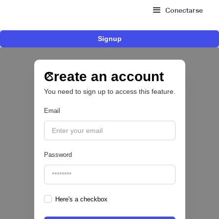
Conectarse
Signup
Risk Signals Tour Bogotá: las claves sobre
fraude, identidad e IA que marcarán el futuro
del sector financiero
Create an account
You need to sign up to access this feature.
Email
|
Sofía Neira Gómez
August
6
🔒
Password
Here's a checkbox