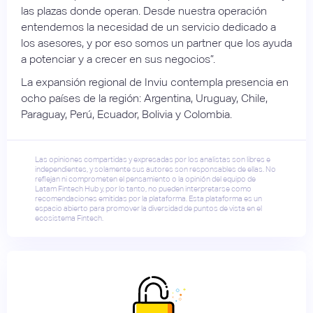
las plazas donde operan. Desde nuestra operación
entendemos la necesidad de un servicio dedicado a
los asesores, y por eso somos un partner que los ayuda
a potenciar y a crecer en sus negocios”.
La expansión regional de Inviu contempla presencia en
ocho países de la región: Argentina, Uruguay, Chile,
Paraguay, Perú, Ecuador, Bolivia y Colombia.
Las opiniones compartidas y expresadas por los analistas son libres e
independientes, y solamente sus autores son responsables de ellas. No
reflejan ni comprometen el pensamiento o la opinión del equipo de
Latam Fintech Hub y, por lo tanto, no pueden interpretarse como
recomendaciones emitidas por la plataforma. Esta plataforma es un
espacio abierto para promover la diversidad de puntos de vista en el
ecosistema Fintech.