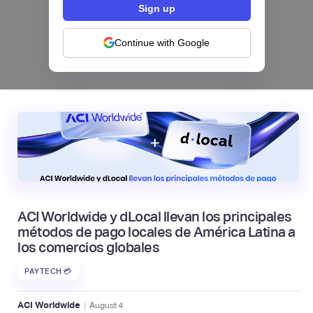
Los bancos se están dividiendo en dos
categorías frente a la IA | Mambu
Continue with Google
|
Mambu
August
6
ACI Worldwide y dLocal llevan los principales
métodos de pago locales de América Latina a
los comercios globales
PAYTECH 💳
|
ACI Worldwide
August
4