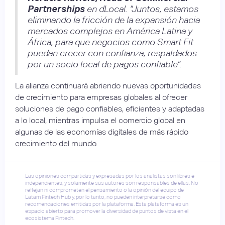
Partnerships
en dLocal. “Juntos, estamos
eliminando la fricción de la expansión hacia
mercados complejos en América Latina y
África, para que negocios como Smart Fit
puedan crecer con confianza, respaldados
por un socio local de pagos confiable”.
La alianza continuará abriendo nuevas oportunidades
de crecimiento para empresas globales al ofrecer
soluciones de pago confiables, eficientes y adaptadas
a lo local, mientras impulsa el comercio global en
algunas de las economías digitales de más rápido
crecimiento del mundo.
Las opiniones compartidas y expresadas por los analistas son libres e
independientes, y solamente sus autores son responsables de ellas. No
reflejan ni comprometen el pensamiento o la opinión del equipo de
Latam Fintech Hub y, por lo tanto, no pueden interpretarse como
recomendaciones emitidas por la plataforma. Esta plataforma es un
espacio abierto para promover la diversidad de puntos de vista en el
ecosistema Fintech.