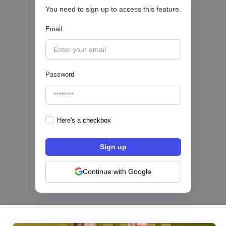
You need to sign up to access this feature.
|
Belvo
August
5
Email
Password
Here's a checkbox
Hey Banco se alía con tapi para habilitar el
pago de servicios desde su app en México
NEOBANCOS 📲
Continue with Google
|
tapi
August
4