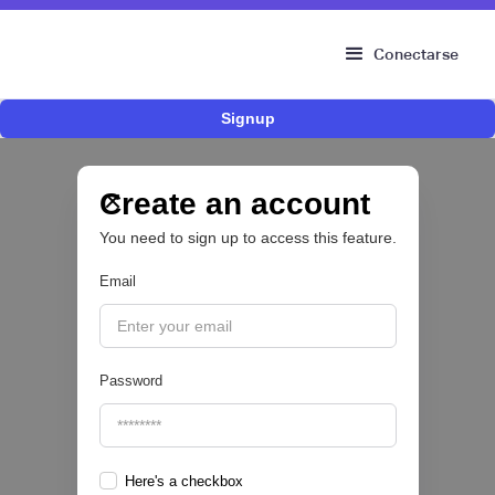
Conectarse
Signup
Risk Signals Tour Bogotá: las claves sobre
fraude, identidad e IA que marcarán el futuro
del sector financiero
Create an account
You need to sign up to access this feature.
Email
|
Sofía Neira Gómez
August
6
🔒
Password
Here's a checkbox