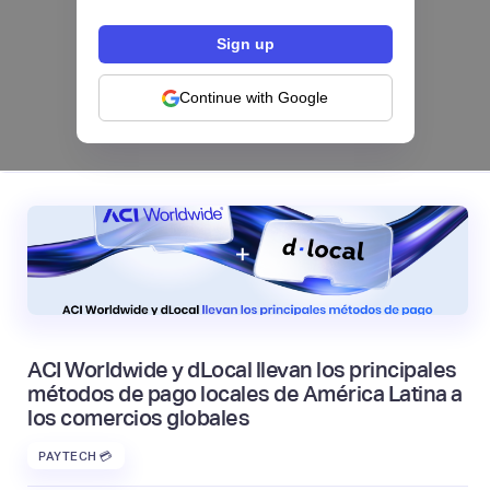
Los bancos se están dividiendo en dos
categorías frente a la IA | Mambu
Continue with Google
|
Mambu
August
6
ACI Worldwide y dLocal llevan los principales
métodos de pago locales de América Latina a
los comercios globales
PAYTECH 💳