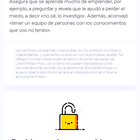
Asegura que se aprende mucho de emprender, por
ejemplo, a preguntar y revela que le ayudó a perder el
miedo, a decir «no sé, lo investigo». Además, aconsejó
«tener un equipo de personas con los conocimientos
que vos no tenés».
Las opiniones compartidas y expresadas por los analistas son libres e
independientes, y solamente sus autores son responsables de ellas. No
reflejan ni comprometen el pensamiento o la opinión del equipo de
Latam Fintech Hub y, por lo tanto, no pueden interpretarse como
recomendaciones emitidas por la plataforma. Esta plataforma es un
espacio abierto para promover la diversidad de puntos de vista en el
ecosistema Fintech.