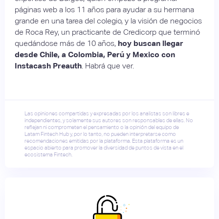
páginas web a los 11 años para ayudar a su hermana
grande en una tarea del colegio, y la visión de negocios
de Roca Rey, un practicante de Credicorp que terminó
quedándose más de 10 años,
hoy buscan llegar
desde Chile, a Colombia, Perú y Mexico con
Instacash Preauth
. Habrá que ver.
Las opiniones compartidas y expresadas por los analistas son libres e
independientes, y solamente sus autores son responsables de ellas. No
reflejan ni comprometen el pensamiento o la opinión del equipo de
Latam Fintech Hub y, por lo tanto, no pueden interpretarse como
recomendaciones emitidas por la plataforma. Esta plataforma es un
espacio abierto para promover la diversidad de puntos de vista en el
ecosistema Fintech.