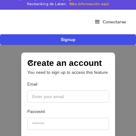
Neobanking de Latam.
Más información aquí
Conectarse
Signup
Nace Fonder, una Fintech argentina que utiliza
IA para automatizar la gestión de tesorería de
las PYMEs
Create an account
You need to sign up to access this feature.
BFM 👔
Email
|
iProUP
July
28
Password