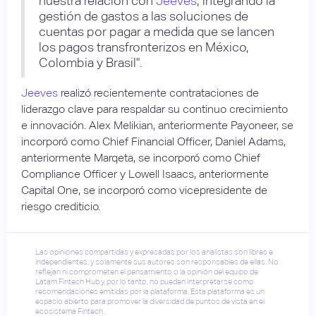
nuestra relación con
Jeeves
, integrando la
gestión de gastos a las soluciones de
cuentas por pagar a medida que se lancen
los pagos transfronterizos en México,
Colombia y Brasil".
Jeeves
realizó recientemente contrataciones de
liderazgo clave para respaldar su continuo crecimiento
e innovación. Alex Melikian, anteriormente Payoneer, se
incorporó como Chief Financial Officer, Daniel Adams,
anteriormente Marqeta, se incorporó como Chief
Compliance Officer y Lowell Isaacs, anteriormente
Capital One, se incorporó como vicepresidente de
riesgo crediticio.
Las opiniones compartidas y expresadas por los analistas son libres e
independientes, y solamente sus autores son responsables de ellas. No
reflejan ni comprometen el pensamiento o la opinión del equipo de
Latam Fintech Hub y, por lo tanto, no pueden interpretarse como
recomendaciones emitidas por la plataforma. Esta plataforma es un
espacio abierto para promover la diversidad de puntos de vista en el
ecosistema Fintech.