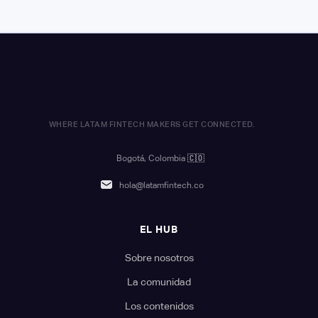
WHERE LATAM FINTECH MAKERS GET CONNECTED.
Bogotá, Colombia
🇨🇴
hola@latamfintech.co
EL HUB
Sobre nosotros
La comunidad
Los contenidos