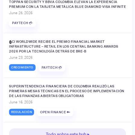
TOPPAN SECURITY Y BBVA COLOMBIA ELEVAN LA EXPERIENCIA
PREMIUM CON LA TARJETA METÁLICA BLUE DIAMOND VISA INFINITE
June 25, 2026
PAYTECH 💳
ACI WORLDWIDE RECIBE EL PREMIO FINANCIAL MARKET
🔒
INFRASTRUCTURE – RETAIL EN LOS CENTRAL BANKING AWARDS
2026 POR LA TECNOLOGÍA DETRÁS DE BRE-B
June 23, 2026
CRECIMIENTO
PAYTECH 💳
SUPERINTENDENCIA FINANCIERA DE COLOMBIA REALIZÓ LAS
PRIMERAS MESAS TÉCNICAS EN EL PROCESO DE IMPLEMENTACIÓN
DE LAS FINANZAS ABIERTAS OBLIGATORIAS
June 16, 2026
REGULACIÓN
OPEN FINANCE 🔑
Todo sobre este hub ▸