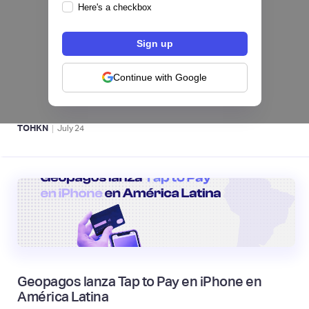
Here's a checkbox
Fintech salvadoreña TOHKN lanza plataforma
para invertir desde US$10 en acciones de EE.
UU. y criptomonedas
Continue with Google
ACTIVOS DIGITALES 👾
|
TOHKN
July
24
Geopagos lanza Tap to Pay en iPhone en
América Latina