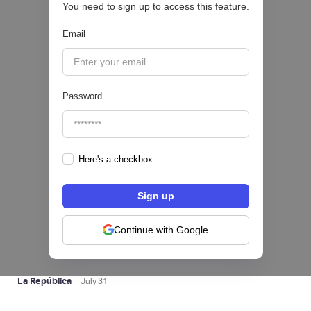
You need to sign up to access this feature.
CRÉDITO DIGITAL 💰
Email
|
Valora Analitik
August
3
Password
Here's a checkbox
Nequi iniciará operaciones como compañía
de financiamiento en Colombia desde el 1 de
septiembre
Continue with Google
NEOBANCOS 📲
|
La República
July
31