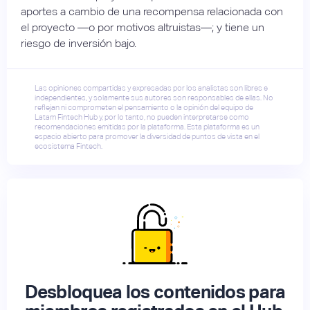
aportes a cambio de una recompensa relacionada con
el proyecto —o por motivos altruistas—; y tiene un
riesgo de inversión bajo.
Las opiniones compartidas y expresadas por los analistas son libres e
independientes, y solamente sus autores son responsables de ellas. No
reflejan ni comprometen el pensamiento o la opinión del equipo de
Latam Fintech Hub y, por lo tanto, no pueden interpretarse como
recomendaciones emitidas por la plataforma. Esta plataforma es un
espacio abierto para promover la diversidad de puntos de vista en el
ecosistema Fintech.
Desbloquea los contenidos para