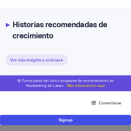
▸
Historias recomendadas de
crecimiento
Ver más insights y noticias ▸
🤩 Forma parte del único programa de entrenamiento en
Neobanking de Latam.
Más información aquí
Conectarse
Signup
Risk Signals Tour Bogotá: las claves sobre