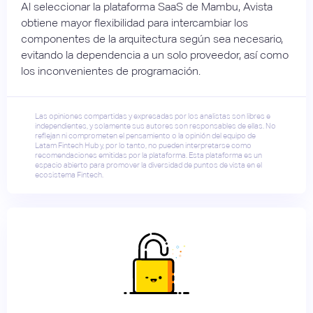
Al seleccionar la plataforma SaaS de Mambu, Avista
obtiene mayor flexibilidad para intercambiar los
componentes de la arquitectura según sea necesario,
evitando la dependencia a un solo proveedor, así como
los inconvenientes de programación.
Las opiniones compartidas y expresadas por los analistas son libres e
independientes, y solamente sus autores son responsables de ellas. No
reflejan ni comprometen el pensamiento o la opinión del equipo de
Latam Fintech Hub y, por lo tanto, no pueden interpretarse como
recomendaciones emitidas por la plataforma. Esta plataforma es un
espacio abierto para promover la diversidad de puntos de vista en el
ecosistema Fintech.