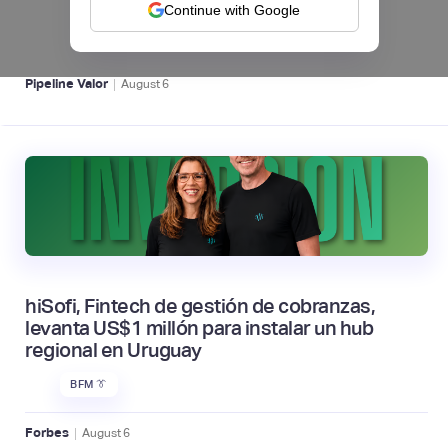
crédito y cashback para empleados
Continue with Google
CRÉDITO DIGITAL 💰
|
Pipeline Valor
August
6
hiSofi, Fintech de gestión de cobranzas,
levanta US$1 millón para instalar un hub
regional en Uruguay
BFM 👔
|
Forbes
August
6