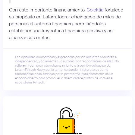
Con este importante financiamiento,
Colektia
fortalece
su propósito en Latam: lograr el reingreso de miles de
personas al sistema financiero, permitiéndoles
establecer una trayectoria financiera positiva y así
alcanzar sus metas.
Las opiniones compartidas y expresadas por los analistas son libres e
independientes, y solamente sus autores son responsables de ellas. No
reflejan ni comprometen el pensamiento o la opinión del equipo de
Latam Fintech Hub y, por lo tanto, no pueden interpretarse como
recomendaciones emitidas por la plataforma. Esta plataforma es un
espacio abierto para promover la diversidad de puntos de vista en el
ecosistema Fintech.