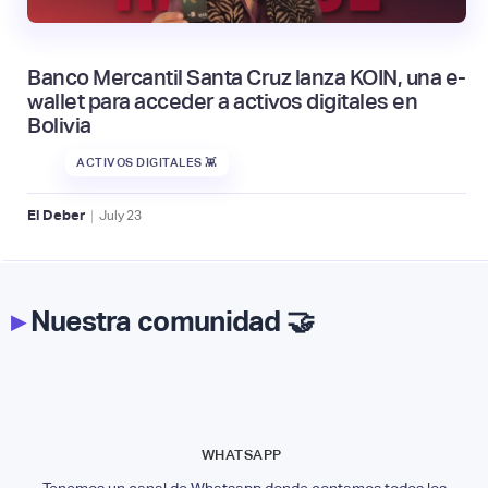
Banco Mercantil Santa Cruz lanza KOIN, una e-
wallet para acceder a activos digitales en
Bolivia
ACTIVOS DIGITALES 👾
|
El Deber
July
23
▸
Nuestra comunidad 🤝
WHATSAPP
Tenemos un canal de Whatsapp donde contamos todos los