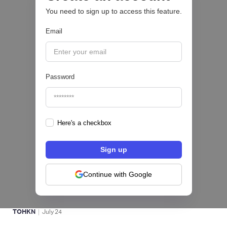
You need to sign up to access this feature.
BFM 👔
Email
|
iProUP
July
28
Password
Here's a checkbox
Fintech salvadoreña TOHKN lanza plataforma
para invertir desde US$10 en acciones de EE.
UU. y criptomonedas
Continue with Google
ACTIVOS DIGITALES 👾
|
TOHKN
July
24