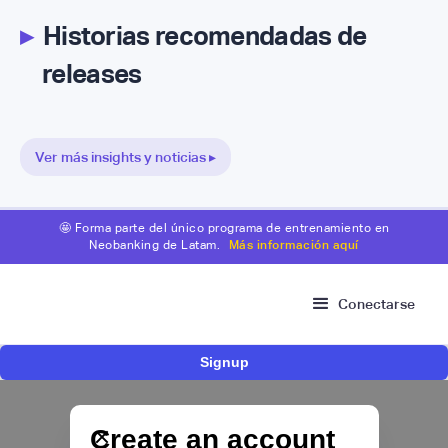
▸
Historias recomendadas de
releases
Ver más insights y noticias ▸
🤩 Forma parte del único programa de entrenamiento en
Neobanking de Latam.
Más información aquí
Conectarse
Signup
Nace Fonder, una Fintech argentina que utiliza
IA para automatizar la gestión de tesorería de
las PYMEs
Create an account