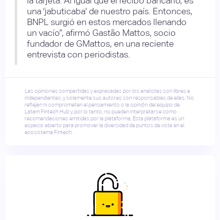
la tarjeta. Al igual que el recibo bancario, es
una 'jabuticaba' de nuestro país. Entonces,
BNPL surgió en estos mercados llenando
un vacío”, afirmó Gastão Mattos, socio
fundador de GMattos, en una reciente
entrevista con periodistas.
Las opiniones compartidas y expresadas por los analistas son libres e
independientes, y solamente sus autores son responsables de ellas. No
reflejan ni comprometen el pensamiento o la opinión del equipo de
Latam Fintech Hub y, por lo tanto, no pueden interpretarse como
recomendaciones emitidas por la plataforma. Esta plataforma es un
espacio abierto para promover la diversidad de puntos de vista en el
ecosistema Fintech.