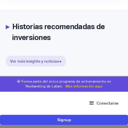
▸
Historias recomendadas de
inversiones
Ver más insights y noticias ▸
🤩 Forma parte del único programa de entrenamiento en
Neobanking de Latam.
Más información aquí
Conectarse
Signup
Fintech brasileña Kesh levanta US$110