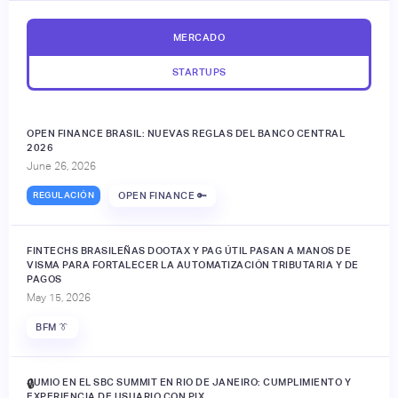
MERCADO
STARTUPS
OPEN FINANCE BRASIL: NUEVAS REGLAS DEL BANCO CENTRAL
2026
June 26, 2026
REGULACIÓN
OPEN FINANCE 🔑
FINTECHS BRASILEÑAS DOOTAX Y PAG ÚTIL PASAN A MANOS DE
VISMA PARA FORTALECER LA AUTOMATIZACIÓN TRIBUTARIA Y DE
PAGOS
May 15, 2026
BFM 👔
JUMIO EN EL SBC SUMMIT EN RIO DE JANEIRO: CUMPLIMIENTO Y
🔒
EXPERIENCIA DE USUARIO CON PIX