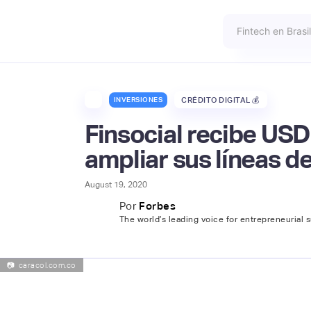
INVERSIONES
CRÉDITO DIGITAL 💰
Finsocial recibe USD
ampliar sus líneas d
August 19, 2020
Por
Forbes
The world’s leading voice for entrepreneurial 
📷
caracol.com.co