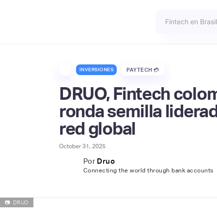
INVERSIONES
PAYTECH 💳
DRUO, Fintech colom
ronda semilla lidera
red global
October 31, 2025
Por
Druo
Connecting the world through bank accounts
📷
DRUO