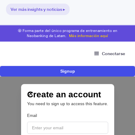
Ver más insights y noticias ▸
🤩 Forma parte del único programa de entrenamiento en
Neobanking de Latam.
Más información aquí
Conectarse
Signup
Bitso se alía con Belvo para facilitar el fondeo
desde cuentas bancarias en México
Create an account
OPEN FINANCE 🔑
You need to sign up to access this feature.
|
Belvo
August
5
Email