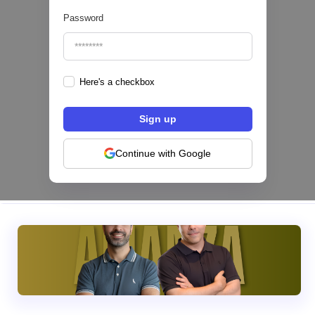
Password
Here's a checkbox
Hey Banco se alía con tapi para habilitar el
pago de servicios desde su app en México
NEOBANCOS 📲
Continue with Google
|
tapi
August
4