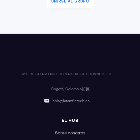
UNIRSE AL GRUPO
WHERE LATAM FINTECH MAKERS GET CONNECTED.
Bogotá, Colombia
🇨🇴
hola@latamfintech.co
EL HUB
Sobre nosotros