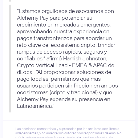
“Estamos orgullosos de asociarnos con
Alchemy Pay para potenciar su
crecimiento en mercados emergentes,
aprovechando nuestra experiencia en
pagos transfronterizos para abordar un
reto clave del ecosistema cripto: brindar
rampas de acceso rápidas, seguras y
confiables,” afirmó Hamish Johnston,
Crypto Vertical Lead - EMEA & APAC de
dLocal. “Al proporcionar soluciones de
pago locales, permitimos que más
usuarios participen sin fricción en ambos
ecosistemas (cripto y tradicional) y que
Alchemy Pay expanda su presencia en
Latinoamérica.”
Las opiniones compartidas y expresadas por los analistas son libres e
independientes, y solamente sus autores son responsables de ellas. No
reflejan ni comprometen el pensamiento o la opinión del equipo de