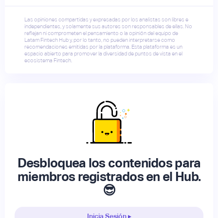
Las opiniones compartidas y expresadas por los analistas son libres e
independientes, y solamente sus autores son responsables de ellas. No
reflejan ni comprometen el pensamiento o la opinión del equipo de
Latam Fintech Hub y, por lo tanto, no pueden interpretarse como
recomendaciones emitidas por la plataforma. Esta plataforma es un
espacio abierto para promover la diversidad de puntos de vista en el
ecosistema Fintech.
Desbloquea los contenidos para
miembros registrados en el Hub.
😎
Inicia Sesión ▸