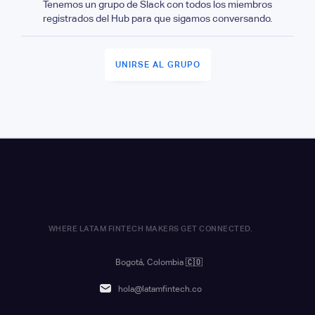
Tenemos un grupo de Slack con todos los miembros
registrados del Hub para que sigamos conversando.
UNIRSE AL GRUPO
WHERE LATAM FINTECH MAKERS GET CONNECTED.
Bogotá, Colombia
🇨🇴
hola@latamfintech.co