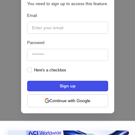
You need to sign up to access this feature.
Email
|
Sofía Neira Gómez
August
6
🔒
Password
Here's a checkbox
Los bancos se están dividiendo en dos
categorías frente a la IA | Mambu
Continue with Google
|
Mambu
August
6