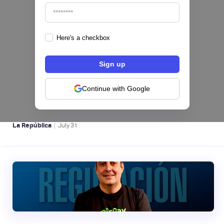
Here's a checkbox
Nequi iniciará operaciones como compañía
de financiamiento en Colombia desde el 1 de
septiembre
Continue with Google
NEOBANCOS 📲
|
La República
July
31