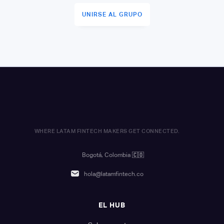
UNIRSE AL GRUPO
WHERE LATAM FINTECH MAKERS GET CONNECTED.
Bogotá, Colombia
🇨🇴
hola@latamfintech.co
EL HUB