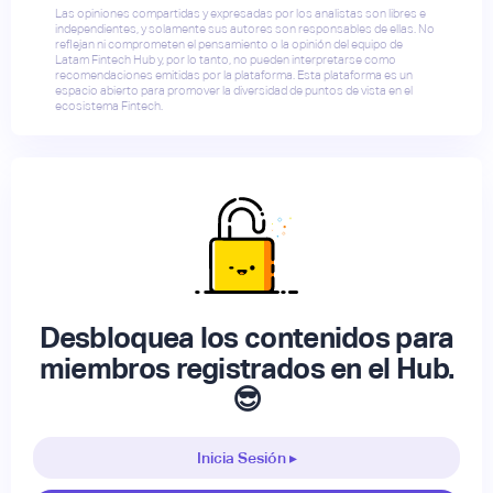
Las opiniones compartidas y expresadas por los analistas son libres e
independientes, y solamente sus autores son responsables de ellas. No
reflejan ni comprometen el pensamiento o la opinión del equipo de
Latam Fintech Hub y, por lo tanto, no pueden interpretarse como
recomendaciones emitidas por la plataforma. Esta plataforma es un
espacio abierto para promover la diversidad de puntos de vista en el
ecosistema Fintech.
Desbloquea los contenidos para
miembros registrados en el Hub.
😎
Inicia Sesión ▸