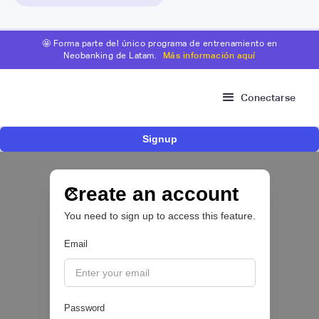
🤩 Forma parte del único programa de entrenamiento en
Neobanking de Latam.
Más información aquí
Conectarse
Signup
Fintech mexicana Kapital inicia proceso para
operar como compañía de financiamiento en
Colombia y ampliar su oferta para pymes
Create an account
You need to sign up to access this feature.
CRÉDITO DIGITAL 💰
Email
|
Valora Analitik
August
3
Password