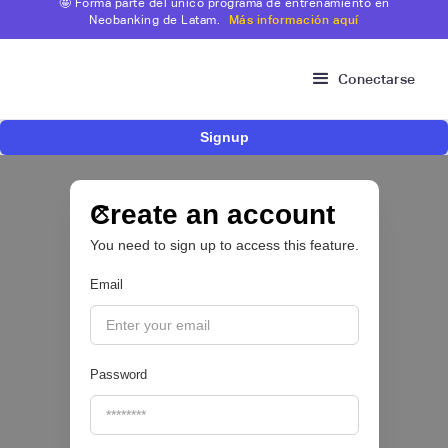
🤩 Forma parte del único programa de entrenamiento en
Neobanking de Latam.
Más información aquí
Conectarse
Signup
Risk Signals Tour Bogotá: las claves sobre
fraude, identidad e IA que marcarán el futuro
del sector financiero
Create an account
You need to sign up to access this feature.
Email
|
Sofía Neira Gómez
August
6
🔒
Password