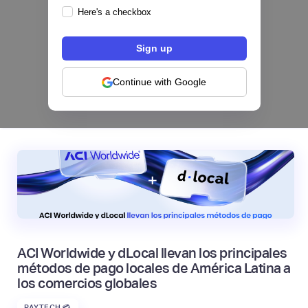
Here's a checkbox
Los bancos se están dividiendo en dos
categorías frente a la IA | Mambu
Continue with Google
|
Mambu
August
6
ACI Worldwide y dLocal llevan los principales
métodos de pago locales de América Latina a
los comercios globales
PAYTECH 💳