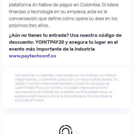
plataforma AI-Native de pagos en Colombia. Si lidera
finanzas o tecnología en su empresa, esta es la
conversación que define cómo opera su área en los
próximos tres años.
¿Aún no tienes tu entrada? Usa nuestro código de
descuento: YOINTPAY20 y asegura tu lugar en el
evento más importante de la industria
www.paytechconf.co
Las opiniones compartidas y expresadas por los analistas son libres e
independientes, y solamente sus autores son responsables de ellas. No
reflejan ni comprometen el pensamiento o la opinión del equipo de
Latam Fintech Hub y, por lo tanto, no pueden interpretarse como
recomendaciones emitidas por la plataforma. Esta plataforma es un
espacio abierto para promover la diversidad de puntos de vista en el
ecosistema Fintech.