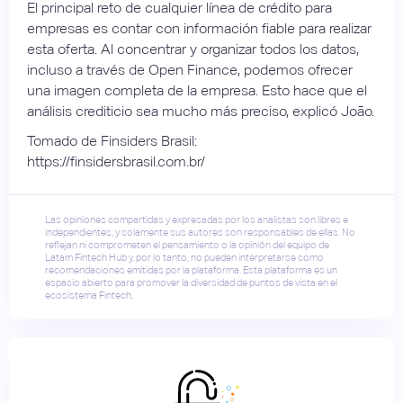
El principal reto de cualquier línea de crédito para
empresas es contar con información fiable para realizar
esta oferta. Al concentrar y organizar todos los datos,
incluso a través de Open Finance, podemos ofrecer
una imagen completa de la empresa. Esto hace que el
análisis crediticio sea mucho más preciso, explicó João.
Tomado de Finsiders Brasil:
https://finsidersbrasil.com.br/
Las opiniones compartidas y expresadas por los analistas son libres e
independientes, y solamente sus autores son responsables de ellas. No
reflejan ni comprometen el pensamiento o la opinión del equipo de
Latam Fintech Hub y, por lo tanto, no pueden interpretarse como
recomendaciones emitidas por la plataforma. Esta plataforma es un
espacio abierto para promover la diversidad de puntos de vista en el
ecosistema Fintech.