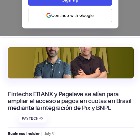
NEOBANCOS 📲
Continue with Google
|
tapi
August
4
Fintechs EBANX y Pagaleve se alían para
ampliar el acceso a pagos en cuotas en Brasil
mediante la integración de Pix y BNPL
PAYTECH 💳
|
Business Insider
July
31