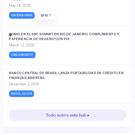
May 15, 2026
INVERSIONES
BFM 👔
JUMIO EN EL SBC SUMMIT EN RIO DE JANEIRO: CUMPLIMIENTO Y
🔒
EXPERIENCIA DE USUARIO CON PIX
March 12, 2026
CRECIMIENTO
BANCO CENTRAL DE BRASIL LANZA PORTABILIDAD DE CRÉDITO EN
FINANZAS ABIERTAS
December 2, 2025
REGULACIÓN
Todo sobre este hub ▸