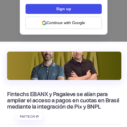
Hey Banco se alía con tapi para habilitar el
pago de servicios desde su app en México
NEOBANCOS 📲
Continue with Google
|
tapi
August
4
Fintechs EBANX y Pagaleve se alían para
ampliar el acceso a pagos en cuotas en Brasil
mediante la integración de Pix y BNPL
PAYTECH 💳