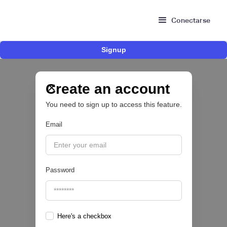
Conectarse
Signup
Bitso se alía con Belvo para facilitar el fondeo
desde cuentas bancarias en México
Create an account
OPEN FINANCE 🔑
You need to sign up to access this feature.
|
Belvo
August
5
Email
Password
Here's a checkbox