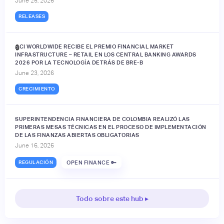
June 25, 2026
RELEASES
ACI WORLDWIDE RECIBE EL PREMIO FINANCIAL MARKET
🔒
INFRASTRUCTURE – RETAIL EN LOS CENTRAL BANKING AWARDS
2026 POR LA TECNOLOGÍA DETRÁS DE BRE-B
June 23, 2026
CRECIMIENTO
SUPERINTENDENCIA FINANCIERA DE COLOMBIA REALIZÓ LAS
PRIMERAS MESAS TÉCNICAS EN EL PROCESO DE IMPLEMENTACIÓN
DE LAS FINANZAS ABIERTAS OBLIGATORIAS
June 16, 2026
REGULACIÓN
OPEN FINANCE 🔑
Todo sobre este hub ▸