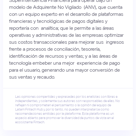
Superintendencia Financiera para operar bajo un
modelo de Adquirente No Vigilado (ANV), que cuenta
con un equipo experto en el desarrollo de plataformas
financieras y tecnológicas de pagos digitales y
reportería con analítica; que le permite a las áreas
operativas y administrativas de las empresas optimizar
sus costos transaccionales para mejorar sus ingresos
frente a procesos de conciliación, tesorería,
identificación de recursos y ventas; y a las áreas de
tecnología embeber una mejor experiencia de pago
para el usuario, generando una mayor conversión de
sus ventas y recaudo.
Las opiniones compartidas y expresadas por los analistas son libres e
independientes, y solamente sus autores son responsables de ellas. No
reflejan ni comprometen el pensamiento o la opinión del equipo de
Latam Fintech Hub y, por lo tanto, no pueden interpretarse como
recomendaciones emitidas por la plataforma. Esta plataforma es un
espacio abierto para promover la diversidad de puntos de vista en el
ecosistema Fintech.