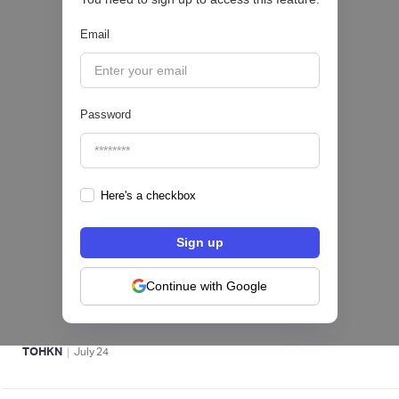
Email
|
iProUP
July
28
Password
Here's a checkbox
Fintech salvadoreña TOHKN lanza plataforma
para invertir desde US$10 en acciones de EE.
UU. y criptomonedas
Continue with Google
ACTIVOS DIGITALES 👾
|
TOHKN
July
24