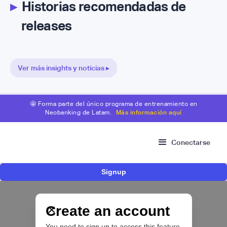
▸
Historias recomendadas de
releases
Ver más insights y noticias ▸
🤩 Forma parte del único programa de entrenamiento en
Neobanking de Latam.
Más información aquí
Conectarse
Signup
Nace Fonder, una Fintech argentina que utiliza
IA para automatizar la gestión de tesorería de
las PYMEs
Create an account
You need to sign up to access this feature.
BFM 👔