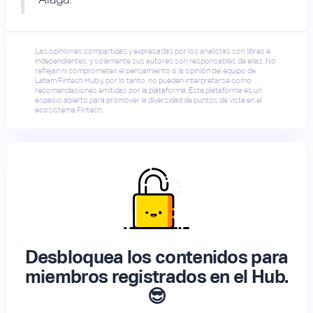
Las opiniones compartidas y expresadas por los analistas son libres e
independientes, y solamente sus autores son responsables de ellas. No
reflejan ni comprometen el pensamiento o la opinión del equipo de
Latam Fintech Hub y, por lo tanto, no pueden interpretarse como
recomendaciones emitidas por la plataforma. Esta plataforma es un
espacio abierto para promover la diversidad de puntos de vista en el
ecosistema Fintech.
Desbloquea los contenidos para
miembros registrados en el Hub.
😎