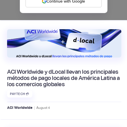
Continue with Google
|
Mambu
August
6
ACI Worldwide y dLocal llevan los principales
métodos de pago locales de América Latina a
los comercios globales
PAYTECH 💳
|
ACI Worldwide
August
4