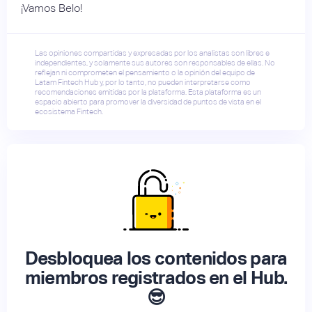
¡Vamos Belo!
Las opiniones compartidas y expresadas por los analistas son libres e
independientes, y solamente sus autores son responsables de ellas. No
reflejan ni comprometen el pensamiento o la opinión del equipo de
Latam Fintech Hub y, por lo tanto, no pueden interpretarse como
recomendaciones emitidas por la plataforma. Esta plataforma es un
espacio abierto para promover la diversidad de puntos de vista en el
ecosistema Fintech.
Desbloquea los contenidos para
miembros registrados en el Hub.
😎