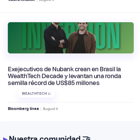
Exejecutivos de Nubank crean en Brasil la
WealthTech Decade y levantan una ronda
semilla récord de US$85 millones
WEALTHTECH 📈
|
Bloomberg línea
August
4
▸
Nuestra comunidad 🤝