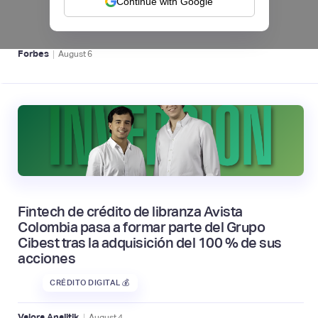
Continue with Google
BFM 👔
|
Forbes
August
6
Fintech de crédito de libranza Avista
Colombia pasa a formar parte del Grupo
Cibest tras la adquisición del 100 % de sus
acciones
CRÉDITO DIGITAL 💰
|
Valora Analitik
August
4