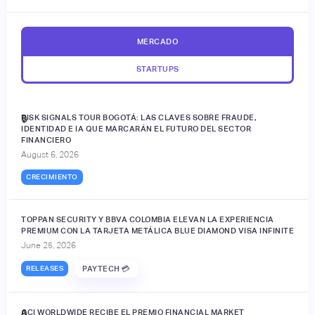
MERCADO
STARTUPS
RISK SIGNALS TOUR BOGOTÁ: LAS CLAVES SOBRE FRAUDE,
🔒
IDENTIDAD E IA QUE MARCARÁN EL FUTURO DEL SECTOR
FINANCIERO
August 6, 2026
CRECIMIENTO
TOPPAN SECURITY Y BBVA COLOMBIA ELEVAN LA EXPERIENCIA
PREMIUM CON LA TARJETA METÁLICA BLUE DIAMOND VISA INFINITE
June 25, 2026
RELEASES
PAYTECH 💳
ACI WORLDWIDE RECIBE EL PREMIO FINANCIAL MARKET
🔒