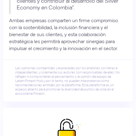
clientes y contribuir al desarrollo del Silver
Economy en Colombia".
Ambas empresas comparten un firme compromiso
con la sostenibilidad, la inclusión financiera y el
bienestar de sus clientes, y esta colaboración
estratégica les permitirá aprovechar sinergias para
impulsar el crecimiento y la innovación en el sector.
Las opiniones compartidas y expresadas por los analistas son libres e
independientes, y solamente sus autores son responsables de ellas. No
reflejan ni comprometen el pensamiento o la opinión del equipo de
Latam Fintech Hub y, por lo tanto, no pueden interpretarse como
recomendaciones emitidas por la plataforma. Esta plataforma es un
espacio abierto para promover la diversidad de puntos de vista en el
ecosistema Fintech.