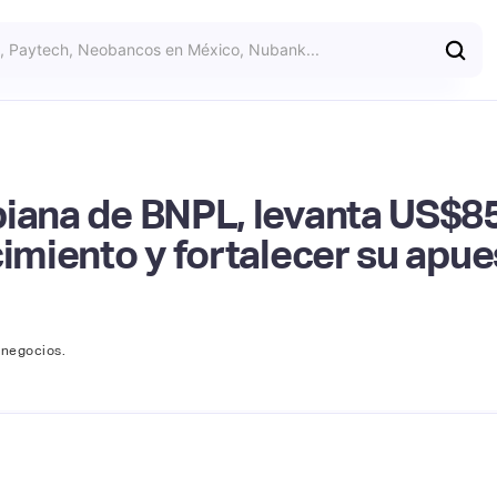
biana de BNPL, levanta US$8
imiento y fortalecer su apues
 negocios.