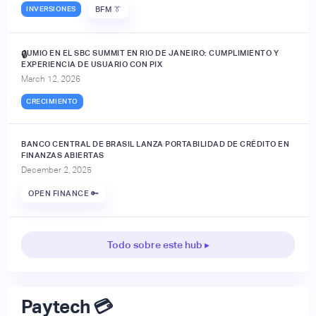
INVERSIONES
BFM 👔
JUMIO EN EL SBC SUMMIT EN RIO DE JANEIRO: CUMPLIMIENTO Y
🔒
EXPERIENCIA DE USUARIO CON PIX
March 12, 2026
CRECIMIENTO
BANCO CENTRAL DE BRASIL LANZA PORTABILIDAD DE CRÉDITO EN
FINANZAS ABIERTAS
December 2, 2025
OPEN FINANCE 🔑
Todo sobre este hub ▸
Paytech 💳