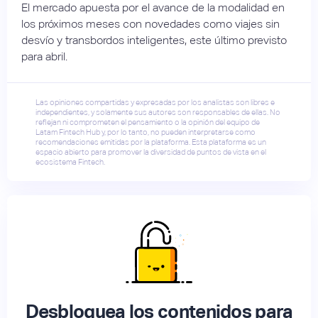
El mercado apuesta por el avance de la modalidad en
los próximos meses con novedades como viajes sin
desvío y transbordos inteligentes, este último previsto
para abril.
Las opiniones compartidas y expresadas por los analistas son libres e
independientes, y solamente sus autores son responsables de ellas. No
reflejan ni comprometen el pensamiento o la opinión del equipo de
Latam Fintech Hub y, por lo tanto, no pueden interpretarse como
recomendaciones emitidas por la plataforma. Esta plataforma es un
espacio abierto para promover la diversidad de puntos de vista en el
ecosistema Fintech.
Desbloquea los contenidos para