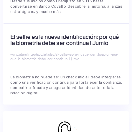
Desde sus inicios como Credijusto en 2015 hasta
convertirse en Banco Covalto, descubre la historia, alianzas
estratégicas, y mucho más.
El selfie es la nueva identificación: por qué
la biometría debe ser continua I Jumio
www.latamfintech.co/articles/el-selfie-es-la-nueva-identificacion-por-
que-la-biometria-debe-ser-continua-i-jumio
La biometría no puede ser un check inicial: debe integrarse
como una verificación continua para fortalecer la confianza,
combatir el fraude y asegurar identidad durante toda la
relación digital.