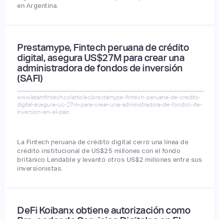
en Argentina.
Prestamype, Fintech peruana de crédito
digital, asegura US$27M para crear una
administradora de fondos de inversión
(SAFI)
www.latamfintech.co/articles/prestamype-fintech-peruana-de-credito-
digital-asegura-us-27m-para-crear-una-administradora-de-fondos-de-
inversion-en-el-pais
La Fintech peruana de crédito digital cerró una línea de
crédito institucional de US$25 millones con el fondo
británico Lendable y levantó otros US$2 millones entre sus
inversionistas.
DeFi Koibanx obtiene autorización como