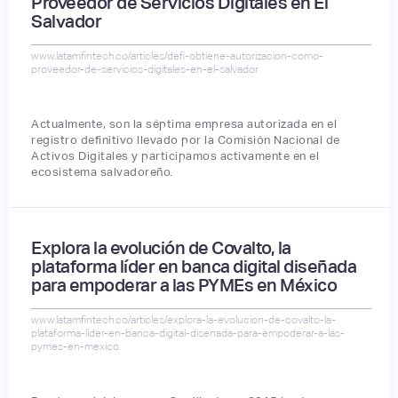
Proveedor de Servicios Digitales en El
Salvador
www.latamfintech.co/articles/defi-obtiene-autorizacion-como-
proveedor-de-servicios-digitales-en-el-salvador
Actualmente, son la séptima empresa autorizada en el
registro definitivo llevado por la Comisión Nacional de
Activos Digitales y participamos activamente en el
ecosistema salvadoreño.
Explora la evolución de Covalto, la
plataforma líder en banca digital diseñada
para empoderar a las PYMEs en México
www.latamfintech.co/articles/explora-la-evolucion-de-covalto-la-
plataforma-lider-en-banca-digital-disenada-para-empoderar-a-las-
pymes-en-mexico