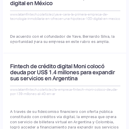
digital en México
www.latamfintech.co/articles/yave-sera-la-primera-empresa-de-
tecnologia-inmobiliaria-en-ofrecer-una-hipoteca-100-digital-en-mexico
De acuerdo con el cofundador de Yave, Bernardo Silva, la
oportunidad para su empresa en este rubro es amplia.
Fintech de crédito digital Moni colocó
deuda por US$ 1.4 millones para expandir
sus servicios en Argentina
www.latamfintech.co/articles/la-empresa-fintech-moni-coloco-deuda-
por-139-millones-al-40-en-ar
A través de su fideicomiso financiero con oferta pública
constituido con créditos vía digital, la empresa que opera
con servicio de billetera virtual en Argentina y Colombia,
logró acceder a financiamiento para expandir sus servicios