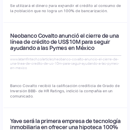
Se utilizará el dinero para expandir el crédito al consumo de
la población que no logra un 100% de bancarización.
Neobanco Covalto anunció el cierre de una
línea de crédito de US$10M para seguir
ayudando a las Pymes en México
www.latamfintech.co/articles/neobanco-covalto-anuncio-el-cierre-de-
una-linea-de-credito-de-us-10m-para-seguir-ayudando-a-las-pymes-
en-mexico
Banco Covalto recibió la calificación crediticia de Grado de
Inversión BBB- de HR Ratings, indició la compañía en un
comunicado.
Yave será la primera empresa de tecnología
inmobiliaria en ofrecer una hipoteca 100%