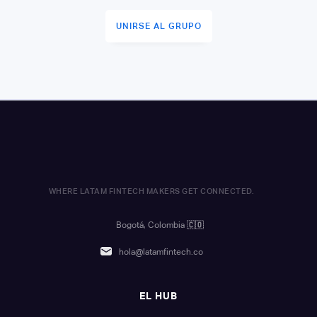
UNIRSE AL GRUPO
WHERE LATAM FINTECH MAKERS GET CONNECTED.
Bogotá, Colombia
🇨🇴
hola@latamfintech.co
EL HUB