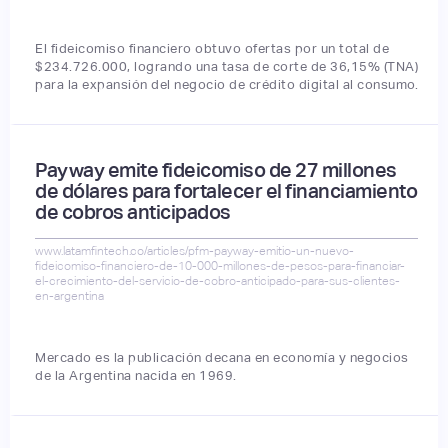
El fideicomiso financiero obtuvo ofertas por un total de
$234.726.000, logrando una tasa de corte de 36,15% (TNA)
para la expansión del negocio de crédito digital al consumo.
Payway emite fideicomiso de 27 millones
de dólares para fortalecer el financiamiento
de cobros anticipados
www.latamfintech.co/articles/pfm-payway-emitio-un-nuevo-
fideicomiso-financiero-de-10-000-millones-de-pesos-para-financiar-
el-crecimiento-del-servicio-de-cobro-anticipado-para-sus-clientes-
en-argentina
Mercado es la publicación decana en economía y negocios
de la Argentina nacida en 1969.