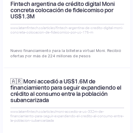
Fintech argentina de crédito digital Moni
concreta colocación de fideicomiso por
US$1.3M
www.latamfintech.co/articles/fintech-argentina-de-credito-digital-moni-
concreta-colocacion-de-fideicomiso-por-us-175-m
Nuevo financiamiento para la billetera virtual Moni. Recibió
ofertas por más de 224 millones de pesos
🇦🇷 Moni accedió a US$1.6M de
financiamiento para seguir expandiendo el
crédito al consumo entre la población
subancarizada
www.latamfintech.co/articles/moni-accedio-a-us-332m-de-
financiamiento-para-seguir-expandiendo-el-credito-al-consumo-entre-
la-poblacion-subancarizada