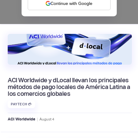
Continue with Google
|
Mambu
August
6
ACI Worldwide y dLocal llevan los principales
métodos de pago locales de América Latina a
los comercios globales
PAYTECH 💳
|
ACI Worldwide
August
4