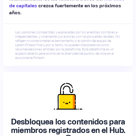
de capitales
crezca fuertemente en los próximos
años.
Las opiniones compartidas y expresadas por los analistas son libres e
independientes, y solamente sus autores son responsables de ellas. No
reflejan ni comprometen el pensamiento o la opinión del equipo de
Latam Fintech Hub y, por lo tanto, no pueden interpretarse como
recomendaciones emitidas por la plataforma. Esta plataforma es un
espacio abierto para promover la diversidad de puntos de vista en el
ecosistema Fintech.
Desbloquea los contenidos para
miembros registrados en el Hub.