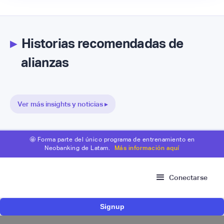
▸
Historias recomendadas de
alianzas
Ver más insights y noticias ▸
🤩 Forma parte del único programa de entrenamiento en
Neobanking de Latam.
Más información aquí
Conectarse
Signup
Bitso se alía con Belvo para facilitar el fondeo