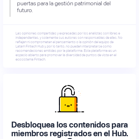
puertas para la gestión patrimonial del
futuro.
Las opiniones compartidas y expresadas por los analistas son libres e
independientes, y solamente sus autores son responsables de ellas. No
reflejan ni comprometen el pensamiento o la opinión del equipo de
Latam Fintech Hub y, por lo tanto, no pueden interpretarse como
recomendaciones emitidas por la plataforma. Esta plataforma es un
espacio abierto para promover la diversidad de puntos de vista en el
ecosistema Fintech.
Desbloquea los contenidos para
miembros registrados en el Hub.