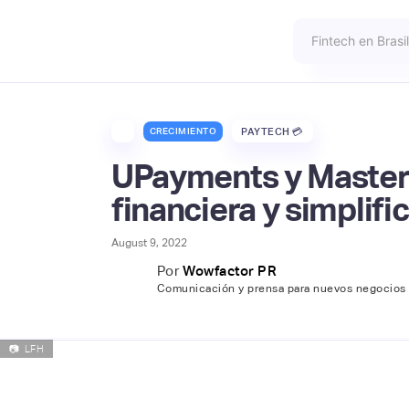
CRECIMIENTO
PAYTECH 💳
UPayments y Masterca
financiera y simplifi
August 9, 2022
Por
Wowfactor PR
Comunicación y prensa para nuevos negocios
📷
LFH