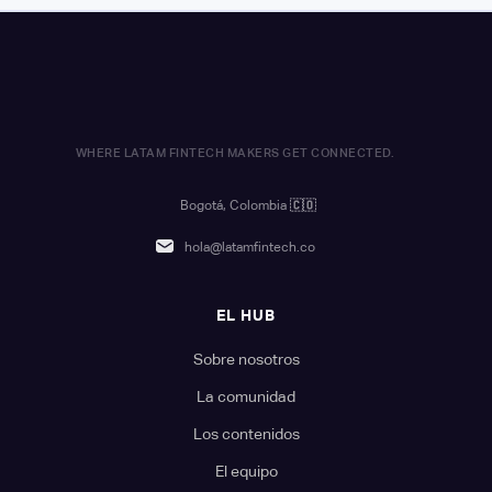
WHERE LATAM FINTECH MAKERS GET CONNECTED.
Bogotá, Colombia
🇨🇴
hola@latamfintech.co
EL HUB
Sobre nosotros
La comunidad
Los contenidos
El equipo