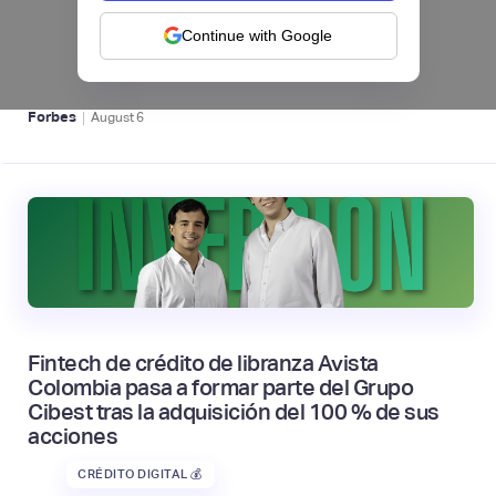
levanta US$1 millón para instalar un hub
regional en Uruguay
Continue with Google
BFM 👔
|
Forbes
August
6
Fintech de crédito de libranza Avista
Colombia pasa a formar parte del Grupo
Cibest tras la adquisición del 100 % de sus
acciones
CRÉDITO DIGITAL 💰