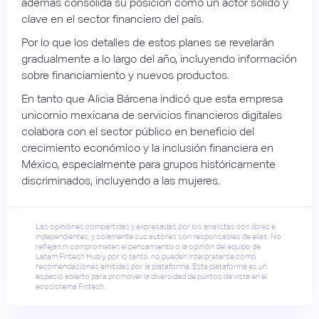
además consolida su posición como un actor sólido y
clave en el sector financiero del país.
Por lo que los detalles de estos planes se revelarán
gradualmente a lo largo del año, incluyendo información
sobre financiamiento y nuevos productos.
En tanto que Alicia Bárcena indicó que esta empresa
unicornio mexicana de servicios financieros digitales
colabora con el sector público en beneficio del
crecimiento económico y la inclusión financiera en
México, especialmente para grupos históricamente
discriminados, incluyendo a las mujeres.
Las opiniones compartidas y expresadas por los analistas son libres e
independientes, y solamente sus autores son responsables de ellas. No
reflejan ni comprometen el pensamiento o la opinión del equipo de
Latam Fintech Hub y, por lo tanto, no pueden interpretarse como
recomendaciones emitidas por la plataforma. Esta plataforma es un
espacio abierto para promover la diversidad de puntos de vista en el
ecosistema Fintech.