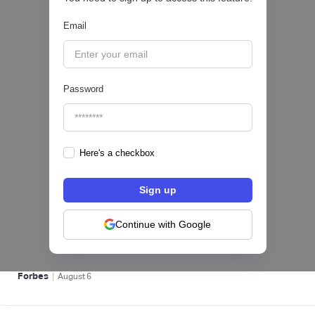
Email
|
Pipeline Valor
August
6
Password
Here's a checkbox
hiSofi, Fintech de gestión de cobranzas,
levanta US$1 millón para instalar un hub
regional en Uruguay
Continue with Google
BFM 👔
|
Forbes
August
6