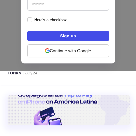
Here's a checkbox
Fintech salvadoreña TOHKN lanza plataforma
para invertir desde US$10 en acciones de EE.
UU. y criptomonedas
Continue with Google
ACTIVOS DIGITALES 👾
|
TOHKN
July
24