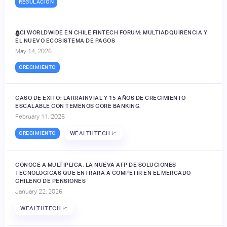
REGULACIÓN
ACI WORLDWIDE EN CHILE FINTECH FORUM: MULTIADQUIRENCIA Y
🔒
EL NUEVO ECOSISTEMA DE PAGOS
May 14, 2026
CRECIMIENTO
CASO DE ÉXITO: LARRAINVIAL Y 15 AÑOS DE CRECIMIENTO
ESCALABLE CON TEMENOS CORE BANKING.
February 11, 2026
CRECIMIENTO
WEALTHTECH 📈
CONOCE A MULTIPLICA, LA NUEVA AFP DE SOLUCIONES
TECNOLÓGICAS QUE ENTRARÁ A COMPETIR EN EL MERCADO
CHILENO DE PENSIONES
January 22, 2026
WEALTHTECH 📈