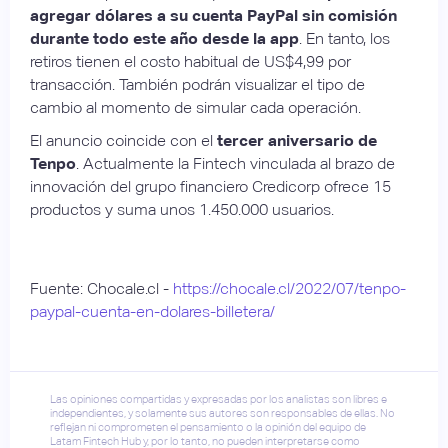
agregar dólares a su cuenta PayPal sin comisión
durante todo este año desde la app
. En tanto, los
retiros tienen el costo habitual de US$4,99 por
transacción. También podrán visualizar el tipo de
cambio al momento de simular cada operación.
El anuncio coincide con el
tercer aniversario de
Tenpo
. Actualmente la Fintech vinculada al brazo de
innovación del grupo financiero Credicorp ofrece 15
productos y suma unos 1.450.000 usuarios.
Fuente: Chocale.cl -
https://chocale.cl/2022/07/tenpo-
paypal-cuenta-en-dolares-billetera/
Las opiniones compartidas y expresadas por los analistas son libres e
independientes, y solamente sus autores son responsables de ellas. No
reflejan ni comprometen el pensamiento o la opinión del equipo de
Latam Fintech Hub y, por lo tanto, no pueden interpretarse como