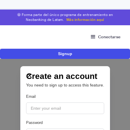
🤩 Forma parte del único programa de entrenamiento en
Neobanking de Latam.
Más información aquí
Conectarse
Signup
Nace Fonder, una Fintech argentina que utiliza
IA para automatizar la gestión de tesorería de
las PYMEs
Create an account
You need to sign up to access this feature.
BFM 👔
Email
|
iProUP
July
28
Password