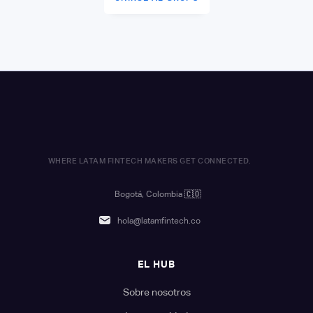
WHERE LATAM FINTECH MAKERS GET CONNECTED.
Bogotá, Colombia
🇨🇴
hola@latamfintech.co
EL HUB
Sobre nosotros