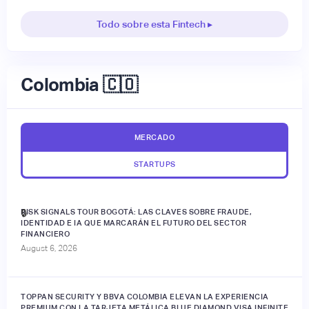
Todo sobre esta Fintech ▸
Colombia 🇨🇴
MERCADO
STARTUPS
RISK SIGNALS TOUR BOGOTÁ: LAS CLAVES SOBRE FRAUDE,
🔒
IDENTIDAD E IA QUE MARCARÁN EL FUTURO DEL SECTOR
FINANCIERO
August 6, 2026
TOPPAN SECURITY Y BBVA COLOMBIA ELEVAN LA EXPERIENCIA
PREMIUM CON LA TARJETA METÁLICA BLUE DIAMOND VISA INFINITE