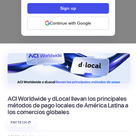
Los bancos se están dividiendo en dos
categorías frente a la IA | Mambu
Continue with Google
|
Mambu
August
6
ACI Worldwide y dLocal llevan los principales
métodos de pago locales de América Latina a
los comercios globales
PAYTECH 💳