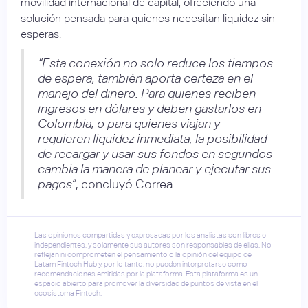
movilidad internacional de capital, ofreciendo una
solución pensada para quienes necesitan liquidez sin
esperas.
“Esta conexión no solo reduce los tiempos
de espera, también aporta certeza en el
manejo del dinero. Para quienes reciben
ingresos en dólares y deben gastarlos en
Colombia, o para quienes viajan y
requieren liquidez inmediata, la posibilidad
de recargar y usar sus fondos en segundos
cambia la manera de planear y ejecutar sus
pagos”
, concluyó Correa.
Las opiniones compartidas y expresadas por los analistas son libres e
independientes, y solamente sus autores son responsables de ellas. No
reflejan ni comprometen el pensamiento o la opinión del equipo de
Latam Fintech Hub y, por lo tanto, no pueden interpretarse como
recomendaciones emitidas por la plataforma. Esta plataforma es un
espacio abierto para promover la diversidad de puntos de vista en el
ecosistema Fintech.