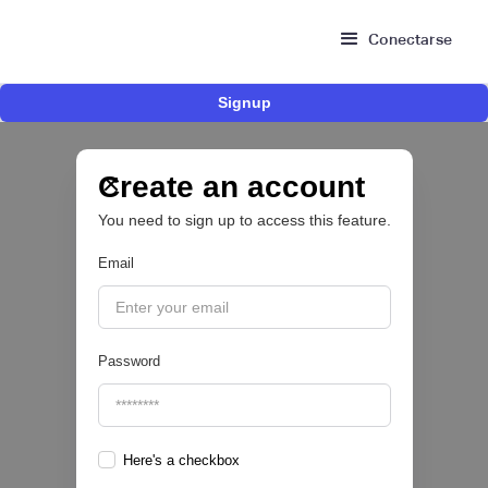
Conectarse
Signup
Risk Signals Tour Bogotá: las claves sobre
fraude, identidad e IA que marcarán el futuro
del sector financiero
Create an account
You need to sign up to access this feature.
Email
|
Sofía Neira Gómez
August
6
🔒
Password
Here's a checkbox