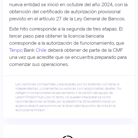
nueva entidad se inició en octubre del año 2024, con la
obtención del certificado de autorización provisional
previsto en el artículo 27 de la Ley General de Bancos.
Este hito corresponde a la segunda de tres etapas. El
tercer paso para obtener la licencia bancaria
corresponde a la autorización de funcionamiento, que
Tenpo
Bank
Chile
deberá obtener de parte de la CMF
una vez que acredite que se encuentra preparado para
comenzar sus operaciones.
Las opiniones compartidas y expresadas por los analistas son libres e
independientes, y solamente sus autores son responsables de ellas. No
reflejan ni comprometen el pensamiento o la opinión del equipo de
Latam Fintech Hub y, por lo tanto, no pueden interpretarse como
recomendaciones emitidas por la plataforma. Esta plataforma es un
espacio abierto para promover la diversidad de puntos de vista en el
ecosistema Fintech.