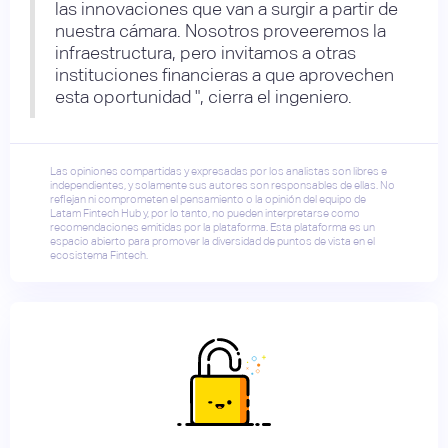
las innovaciones que van a surgir a partir de
nuestra cámara. Nosotros proveeremos la
infraestructura, pero invitamos a otras
instituciones financieras a que aprovechen
esta oportunidad ", cierra el ingeniero.
Las opiniones compartidas y expresadas por los analistas son libres e
independientes, y solamente sus autores son responsables de ellas. No
reflejan ni comprometen el pensamiento o la opinión del equipo de
Latam Fintech Hub y, por lo tanto, no pueden interpretarse como
recomendaciones emitidas por la plataforma. Esta plataforma es un
espacio abierto para promover la diversidad de puntos de vista en el
ecosistema Fintech.