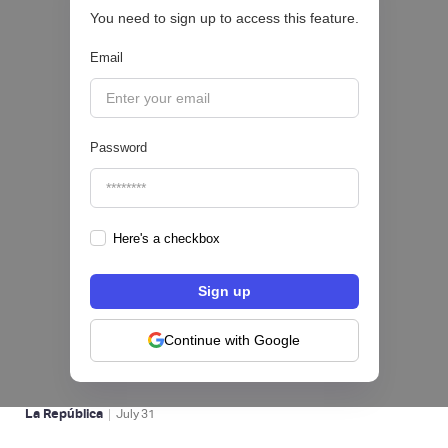
You need to sign up to access this feature.
CRÉDITO DIGITAL 💰
Email
|
Valora Analitik
August
3
Password
Here's a checkbox
Nequi iniciará operaciones como compañía
de financiamiento en Colombia desde el 1 de
septiembre
Continue with Google
NEOBANCOS 📲
|
La República
July
31