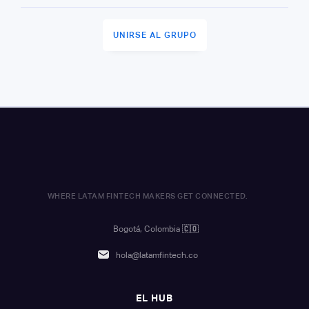
UNIRSE AL GRUPO
WHERE LATAM FINTECH MAKERS GET CONNECTED.
Bogotá, Colombia
🇨🇴
hola@latamfintech.co
EL HUB