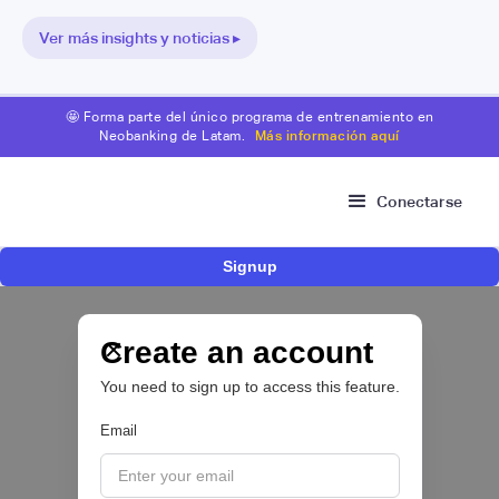
Ver más insights y noticias ▸
🤩 Forma parte del único programa de entrenamiento en
Neobanking de Latam.
Más información aquí
Conectarse
Signup
Nace Fonder, una Fintech argentina que utiliza
IA para automatizar la gestión de tesorería de
las PYMEs
Create an account
You need to sign up to access this feature.
BFM 👔
Email
|
iProUP
July
28