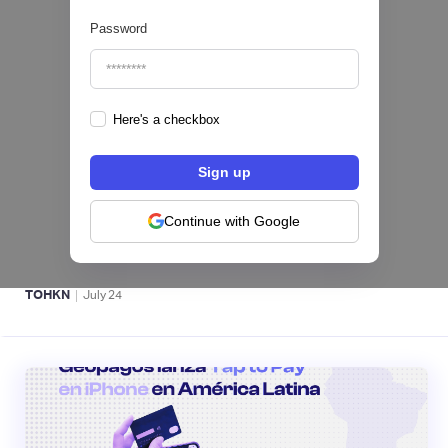
Password
Here's a checkbox
Fintech salvadoreña TOHKN lanza plataforma
para invertir desde US$10 en acciones de EE.
UU. y criptomonedas
Continue with Google
ACTIVOS DIGITALES 👾
|
TOHKN
July
24