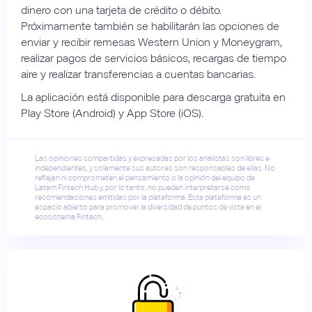
dinero con una tarjeta de crédito o débito.
Próximamente también se habilitarán las opciones de
enviar y recibir remesas Western Union y Moneygram,
realizar pagos de servicios básicos, recargas de tiempo
aire y realizar transferencias a cuentas bancarias.
La aplicación está disponible para descarga gratuita en
Play Store (Android) y App Store (iOS).
Las opiniones compartidas y expresadas por los analistas son libres e
independientes, y solamente sus autores son responsables de ellas. No
reflejan ni comprometen el pensamiento o la opinión del equipo de
Latam Fintech Hub y, por lo tanto, no pueden interpretarse como
recomendaciones emitidas por la plataforma. Esta plataforma es un
espacio abierto para promover la diversidad de puntos de vista en el
ecosistema Fintech.