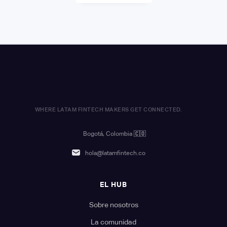
WHERE LATAM FINTECH MAKERS GET CONNECTED.
Bogotá, Colombia
🇨🇴
hola@latamfintech.co
EL HUB
Sobre nosotros
La comunidad