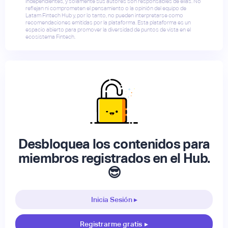
independientes, y solamente sus autores son responsables de ellas. No
reflejan ni comprometen el pensamiento o la opinión del equipo de
Latam Fintech Hub y, por lo tanto, no pueden interpretarse como
recomendaciones emitidas por la plataforma. Esta plataforma es un
espacio abierto para promover la diversidad de puntos de vista en el
ecosistema Fintech.
Desbloquea los contenidos para
miembros registrados en el Hub.
😎
Inicia Sesión ▸
Registrarme gratis
▸