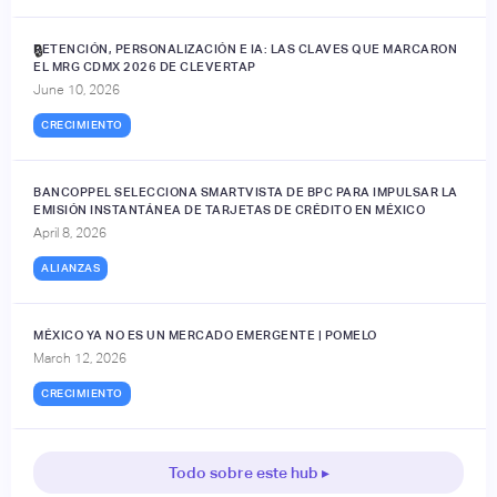
RETENCIÓN, PERSONALIZACIÓN E IA: LAS CLAVES QUE MARCARON
🔒
EL MRG CDMX 2026 DE CLEVERTAP
June 10, 2026
CRECIMIENTO
BANCOPPEL SELECCIONA SMARTVISTA DE BPC PARA IMPULSAR LA
EMISIÓN INSTANTÁNEA DE TARJETAS DE CRÉDITO EN MÉXICO
April 8, 2026
ALIANZAS
MÉXICO YA NO ES UN MERCADO EMERGENTE | POMELO
March 12, 2026
CRECIMIENTO
Todo sobre este hub ▸