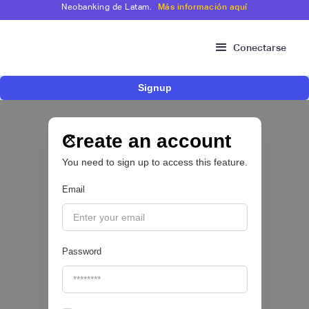
Neobanking de Latam.
Más información aquí
Conectarse
Signup
Fintech de crédito de libranza Avista
Colombia pasa a formar parte del Grupo
Cibest tras la adquisición del 100 % de sus
Create an account
acciones
You need to sign up to access this feature.
CRÉDITO DIGITAL 💰
Email
|
Valora Analitik
August
4
Password