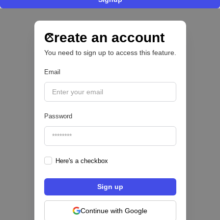
Nace Fonder, una Fintech argentina que utiliza
IA para automatizar la gestión de tesorería de
las PYMEs
Create an account
You need to sign up to access this feature.
BFM 👔
Email
|
iProUP
July
28
Password
Here's a checkbox
Fintech salvadoreña TOHKN lanza plataforma
para invertir desde US$10 en acciones de EE.
UU. y criptomonedas
Continue with Google