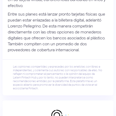
efectivo.
Entre sus planes está lanzar pronto tarjetas físicas que
puedan estar enlazadas a la billetera digital, adelantó
Lorenzo Pellegrino. De esta manera competirán
directamente con las otras opciones de monederos
digitales que ofrecen los bancos asociados al plástico.
También compiten con un promedio de dos
proveedores de cobertura internacional.
Las opiniones compartidas y expresadas por los analistas son libres e
independientes, y solamente sus autores son responsables de ellas. No
reflejan ni comprometen el pensamiento o la opinión del equipo de
Latam Fintech Hub y, por lo tanto, no pueden interpretarse como
recomendaciones emitidas por la plataforma. Esta plataforma es un
espacio abierto para promover la diversidad de puntos de vista en el
ecosistema Fintech.