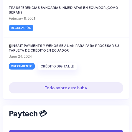
TRANSFERENCIAS BANCARIAS INMEDIATAS EN ECUADOR ¿CÓMO
SERÁN?
February 5, 2025
REGULACIÓN
MINSAIT PAYMENTS Y WENOS SE ALÍAN PARA PARA PROCESAR SU
🔒
TARJETA DE CRÉDITO EN ECUADOR
June 24, 2024
CRECIMIENTO
CRÉDITO DIGITAL 💰
Todo sobre este hub ▸
Paytech 💳