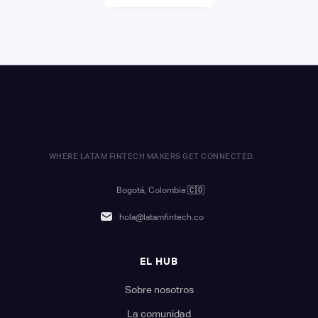
WHERE LATAM FINTECH MAKERS GET CONNECTED.
Bogotá, Colombia
🇨🇴
hola@latamfintech.co
EL HUB
Sobre nosotros
La comunidad