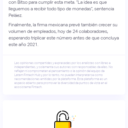
con Bitso para cumplir esta meta. “La idea es que
lleguemos a recibir todo tipo de monedas”, sentencia
Peláez.
Finalmente, la firma mexicana prevé también crecer su
volumen de empleados, hoy de 24 colaboradores,
esperando triplicar este número antes de que concluya
este año 2021.
Las opiniones compartidas y expresadas por los analistas son libres e
independientes, y solamente sus autores son responsables de ellas. No
reflejan ni comprometen el pensamiento o la opinión del equipo de
Latam Fintech Hub y, por lo tanto, no pueden interpretarse como
recomendaciones emitidas por la plataforma. Esta plataforma es un
espacio abierto para promover la diversidad de puntos de vista en el
ecosistema Fintech.