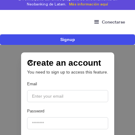
Neobanking de Latam.
Más información aquí
Conectarse
Signup
Fintech brasileña Kesh levanta US$110
millones para expandir su plataforma de
crédito y cashback para empleados
Create an account
You need to sign up to access this feature.
CRÉDITO DIGITAL 💰
Email
|
Pipeline Valor
August
6
Password