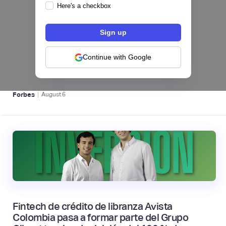
Here's a checkbox
hiSofi, Fintech de gestión de cobranzas,
levanta US$1 millón para instalar un hub
regional en Uruguay
Continue with Google
BFM 👔
|
Forbes
August
6
Fintech de crédito de libranza Avista
Colombia pasa a formar parte del Grupo