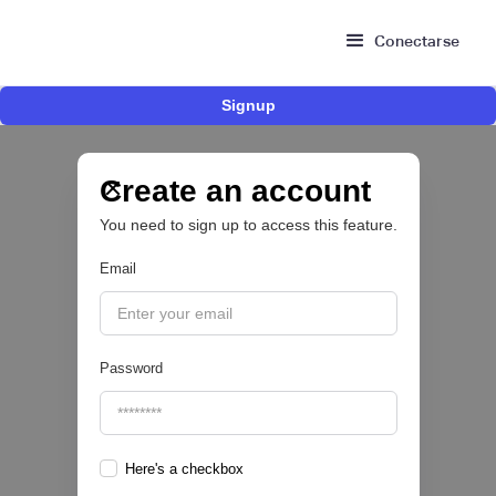
Conectarse
Signup
Nace Fonder, una Fintech argentina que utiliza
IA para automatizar la gestión de tesorería de
las PYMEs
Create an account
You need to sign up to access this feature.
BFM 👔
Email
|
iProUP
July
28
Password
Here's a checkbox