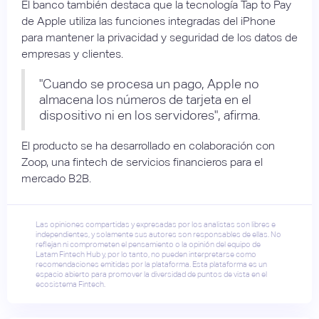
El banco también destaca que la tecnología Tap to Pay
de Apple utiliza las funciones integradas del iPhone
para mantener la privacidad y seguridad de los datos de
empresas y clientes.
"Cuando se procesa un pago, Apple no
almacena los números de tarjeta en el
dispositivo ni en los servidores", afirma.
El producto se ha desarrollado en colaboración con
Zoop, una fintech de servicios financieros para el
mercado B2B.
Las opiniones compartidas y expresadas por los analistas son libres e
independientes, y solamente sus autores son responsables de ellas. No
reflejan ni comprometen el pensamiento o la opinión del equipo de
Latam Fintech Hub y, por lo tanto, no pueden interpretarse como
recomendaciones emitidas por la plataforma. Esta plataforma es un
espacio abierto para promover la diversidad de puntos de vista en el
ecosistema Fintech.