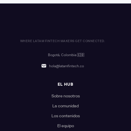
WHERE LATAM FINTECH MAKERS GET CONNECTED.
Bogotá, Colombia
🇨🇴
hola@latamfintech.co
EL HUB
Sobre nosotros
La comunidad
Los contenidos
El equipo