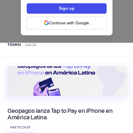
Fintech salvadoreña TOHKN lanza plataforma
para invertir desde US$10 en acciones de EE.
UU. y criptomonedas
Continue with Google
ACTIVOS DIGITALES 👾
|
TOHKN
July
24
Geopagos lanza Tap to Pay en iPhone en
América Latina
PAYTECH 💳