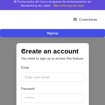
🤩 Forma parte del único programa de entrenamiento en
Neobanking de Latam.
Más información aquí
Conectarse
Signup
Nace Fonder, una Fintech argentina que utiliza
IA para automatizar la gestión de tesorería de
las PYMEs
Create an account
You need to sign up to access this feature.
BFM 👔
Email
|
iProUP
July
28
Password