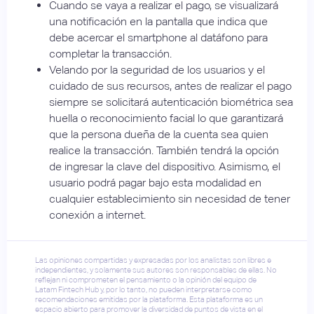
Cuando se vaya a realizar el pago, se visualizará
una notificación en la pantalla que indica que
debe acercar el smartphone al datáfono para
completar la transacción.
Velando por la seguridad de los usuarios y el
cuidado de sus recursos, antes de realizar el pago
siempre se solicitará autenticación biométrica sea
huella o reconocimiento facial lo que garantizará
que la persona dueña de la cuenta sea quien
realice la transacción. También tendrá la opción
de ingresar la clave del dispositivo. Asimismo, el
usuario podrá pagar bajo esta modalidad en
cualquier establecimiento sin necesidad de tener
conexión a internet.
Las opiniones compartidas y expresadas por los analistas son libres e
independientes, y solamente sus autores son responsables de ellas. No
reflejan ni comprometen el pensamiento o la opinión del equipo de
Latam Fintech Hub y, por lo tanto, no pueden interpretarse como
recomendaciones emitidas por la plataforma. Esta plataforma es un
espacio abierto para promover la diversidad de puntos de vista en el