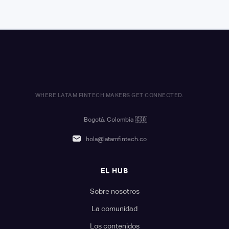
WHERE LATAM FINTECH MAKERS GET CONNECTED.
Bogotá, Colombia
🇨🇴
hola@latamfintech.co
EL HUB
Sobre nosotros
La comunidad
Los contenidos