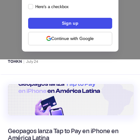
Here's a checkbox
Fintech salvadoreña TOHKN lanza plataforma
para invertir desde US$10 en acciones de EE.
UU. y criptomonedas
Continue with Google
ACTIVOS DIGITALES 👾
|
TOHKN
July
24
Geopagos lanza Tap to Pay en iPhone en
América Latina