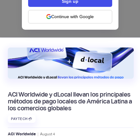
categorías frente a la IA | Mambu
Continue with Google
|
Mambu
August
6
ACI Worldwide y dLocal llevan los principales
métodos de pago locales de América Latina a
los comercios globales
PAYTECH 💳
|
ACI Worldwide
August
4