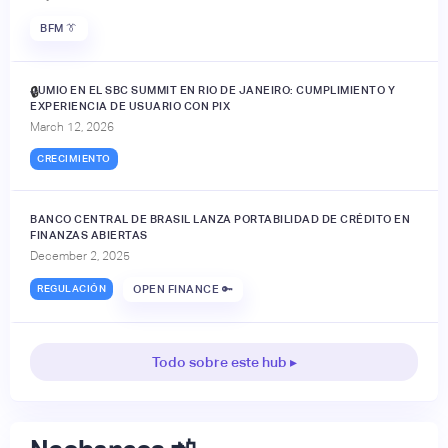
BFM 👔
JUMIO EN EL SBC SUMMIT EN RIO DE JANEIRO: CUMPLIMIENTO Y
🔒
EXPERIENCIA DE USUARIO CON PIX
March 12, 2026
CRECIMIENTO
BANCO CENTRAL DE BRASIL LANZA PORTABILIDAD DE CRÉDITO EN
FINANZAS ABIERTAS
December 2, 2025
REGULACIÓN
OPEN FINANCE 🔑
Todo sobre este hub ▸