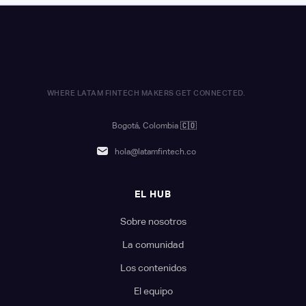
WHERE LATAM FINTECH MAKERS GET CONNECTED.
Bogotá, Colombia
🇨🇴
hola@latamfintech.co
EL HUB
Sobre nosotros
La comunidad
Los contenidos
El equipo