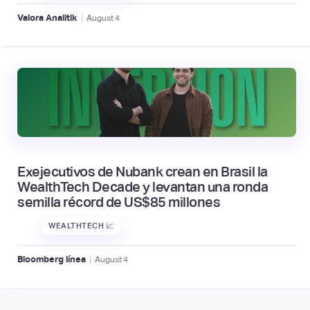
|
Valora Analitik
August
4
Exejecutivos de Nubank crean en Brasil la
WealthTech Decade y levantan una ronda
semilla récord de US$85 millones
WEALTHTECH 📈
|
Bloomberg línea
August
4