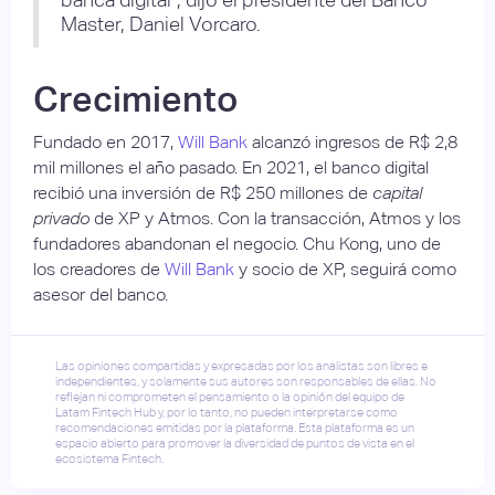
Master, Daniel Vorcaro.
Crecimiento
Fundado en 2017,
Will Bank
alcanzó ingresos de R$ 2,8
mil millones el año pasado. En 2021, el banco digital
recibió una inversión de R$ 250 millones de
capital
privado
de XP y Atmos. Con la transacción, Atmos y los
fundadores abandonan el negocio. Chu Kong, uno de
los creadores de
Will Bank
y socio de XP, seguirá como
asesor del banco.
Las opiniones compartidas y expresadas por los analistas son libres e
independientes, y solamente sus autores son responsables de ellas. No
reflejan ni comprometen el pensamiento o la opinión del equipo de
Latam Fintech Hub y, por lo tanto, no pueden interpretarse como
recomendaciones emitidas por la plataforma. Esta plataforma es un
espacio abierto para promover la diversidad de puntos de vista en el
ecosistema Fintech.