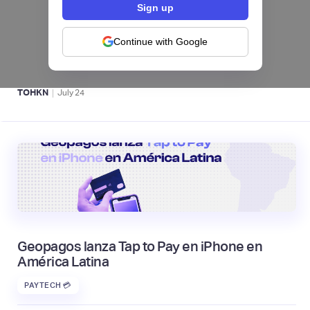
Fintech salvadoreña TOHKN lanza plataforma
para invertir desde US$10 en acciones de EE.
UU. y criptomonedas
Continue with Google
ACTIVOS DIGITALES 👾
|
TOHKN
July
24
Geopagos lanza Tap to Pay en iPhone en
América Latina
PAYTECH 💳