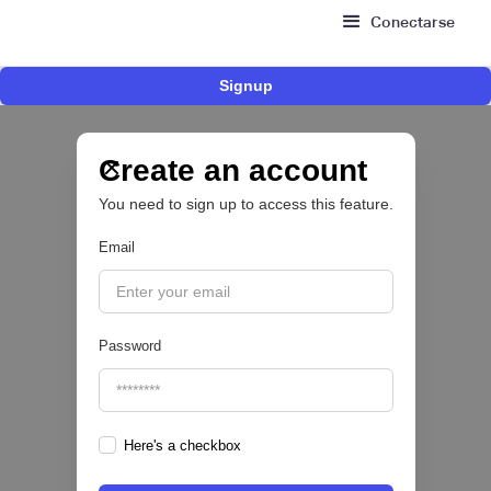
Conectarse
Signup
Nace Fonder, una Fintech argentina que utiliza
IA para automatizar la gestión de tesorería de
las PYMEs
Create an account
You need to sign up to access this feature.
BFM 👔
Email
|
iProUP
July
28
Password
Here's a checkbox