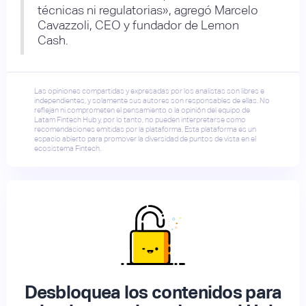
técnicas ni regulatorias», agregó Marcelo
Cavazzoli, CEO y fundador de Lemon
Cash.
Las opiniones compartidas y expresadas por los analistas son libres e
independientes, y solamente sus autores son responsables de ellas. No
reflejan ni comprometen el pensamiento o la opinión del equipo de
Latam Fintech Hub y, por lo tanto, no pueden interpretarse como
recomendaciones emitidas por la plataforma. Esta plataforma es un
espacio abierto para promover la diversidad de puntos de vista en el
ecosistema Fintech.
Desbloquea los contenidos para