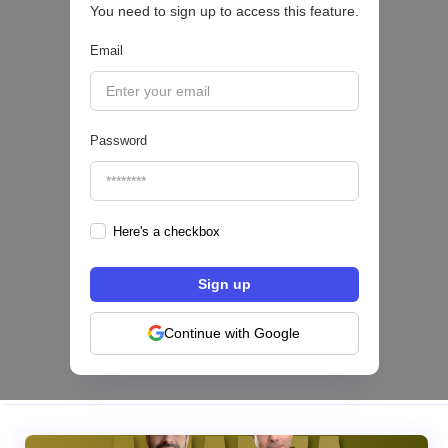
You need to sign up to access this feature.
|
Belvo
August
5
Email
Password
Here's a checkbox
Hey Banco se alía con tapi para habilitar el
pago de servicios desde su app en México
NEOBANCOS 📲
Continue with Google
|
tapi
August
4