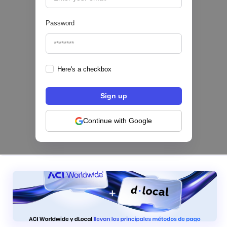
Password
Here's a checkbox
Los bancos se están dividiendo en dos
categorías frente a la IA | Mambu
Continue with Google
|
Mambu
August
6