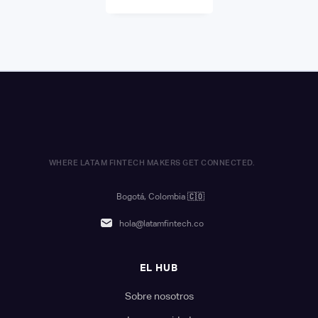
WHERE LATAM FINTECH MAKERS GET CONNECTED.
Bogotá, Colombia
🇨🇴
hola@latamfintech.co
EL HUB
Sobre nosotros