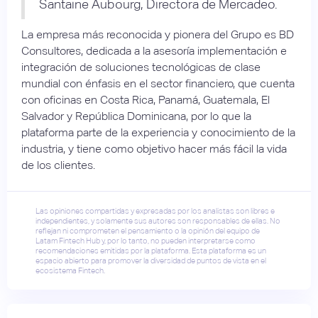
Santaine Aubourg, Directora de Mercadeo.
La empresa más reconocida y pionera del Grupo es BD
Consultores, dedicada a la asesoría implementación e
integración de soluciones tecnológicas de clase
mundial con énfasis en el sector financiero, que cuenta
con oficinas en Costa Rica, Panamá, Guatemala, El
Salvador y República Dominicana, por lo que la
plataforma parte de la experiencia y conocimiento de la
industria, y tiene como objetivo hacer más fácil la vida
de los clientes.
Las opiniones compartidas y expresadas por los analistas son libres e
independientes, y solamente sus autores son responsables de ellas. No
reflejan ni comprometen el pensamiento o la opinión del equipo de
Latam Fintech Hub y, por lo tanto, no pueden interpretarse como
recomendaciones emitidas por la plataforma. Esta plataforma es un
espacio abierto para promover la diversidad de puntos de vista en el
ecosistema Fintech.