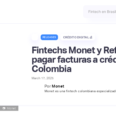
RELEASES
CRÉDITO DIGITAL 💰
Fintechs Monet y Refá
pagar facturas a cré
Colombia
March 17, 2025
Por
Monet
Monet es una fintech colombiana especializada
📷
Monet