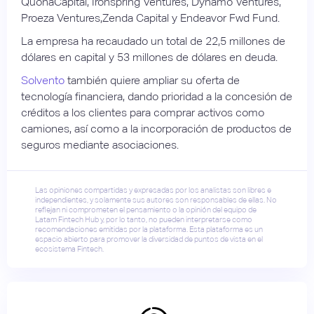
QuonaCapital, Ironspring Ventures, Dynamo Ventures,
Proeza Ventures,Zenda Capital y Endeavor Fwd Fund.
La empresa ha recaudado un total de 22,5 millones de
dólares en capital y 53 millones de dólares en deuda.
Solvento
también quiere ampliar su oferta de
tecnología financiera, dando prioridad a la concesión de
créditos a los clientes para comprar activos como
camiones, así como a la incorporación de productos de
seguros mediante asociaciones.
Las opiniones compartidas y expresadas por los analistas son libres e
independientes, y solamente sus autores son responsables de ellas. No
reflejan ni comprometen el pensamiento o la opinión del equipo de
Latam Fintech Hub y, por lo tanto, no pueden interpretarse como
recomendaciones emitidas por la plataforma. Esta plataforma es un
espacio abierto para promover la diversidad de puntos de vista en el
ecosistema Fintech.