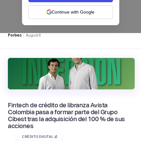
levanta US$1 millón para instalar un hub
regional en Uruguay
Continue with Google
BFM 👔
|
Forbes
August
6
Fintech de crédito de libranza Avista
Colombia pasa a formar parte del Grupo
Cibest tras la adquisición del 100 % de sus
acciones
CRÉDITO DIGITAL 💰