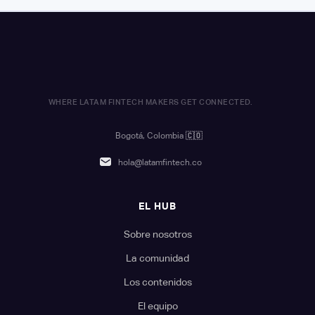
WHERE LATAM FINTECH MAKERS GET CONNECTED.
Bogotá, Colombia
🇨🇴
hola@latamfintech.co
EL HUB
Sobre nosotros
La comunidad
Los contenidos
El equipo