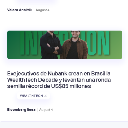
|
Valora Analitik
August
4
Exejecutivos de Nubank crean en Brasil la
WealthTech Decade y levantan una ronda
semilla récord de US$85 millones
WEALTHTECH 📈
|
Bloomberg línea
August
4